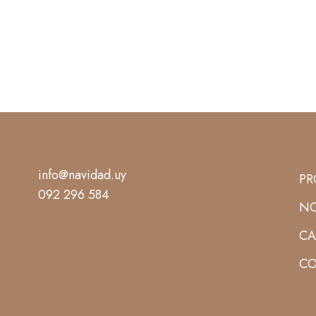
info@navidad.uy
PR
092 296 584
NO
CA
CO