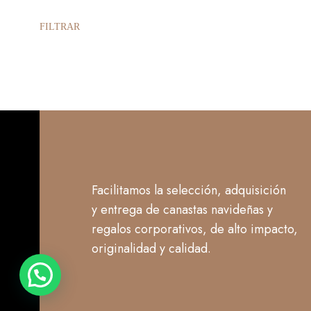
FILTRAR
Facilitamos la selección, adquisición
y entrega de canastas navideñas y
regalos corporativos, de alto impacto,
originalidad y calidad.