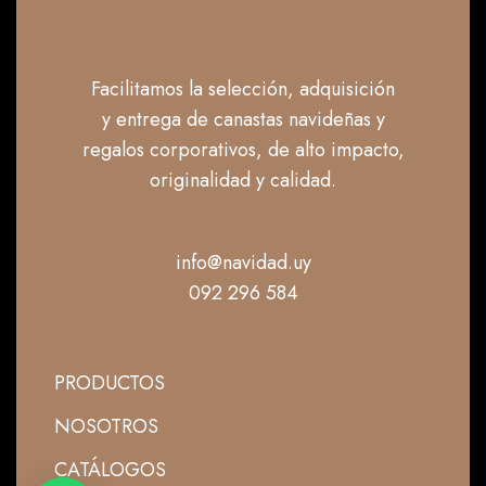
Facilitamos la selección, adquisición
y entrega de canastas navideñas y
regalos corporativos, de alto impacto,
originalidad y calidad.
info@navidad.uy
092 296 584
PRODUCTOS
NOSOTROS
CATÁLOGOS