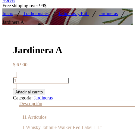
Volver
Free shipping over 99$
/
/
/
/
Inicio
Tradicionales
Jadineras y Puff
Jardineras
Jardinera A
Jardinera A
$
6.900
Jardinera
A
cantidad
Añadir al carrito
Categoría:
Jardineras
Descripción
11 Artículos
1 Whisky Johnnie Walker Red Label 1 Lt