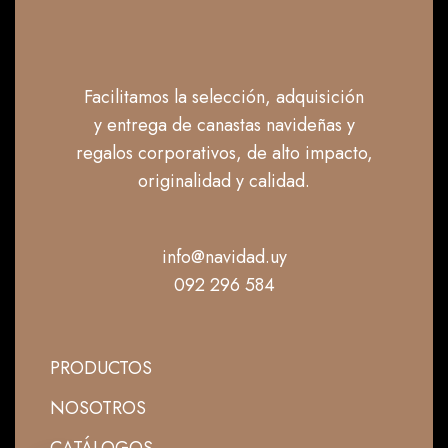
Facilitamos la selección, adquisición
y entrega de canastas navideñas y
regalos corporativos, de alto impacto,
originalidad y calidad.
info@navidad.uy
092 296 584
PRODUCTOS
NOSOTROS
CATÁLOGOS