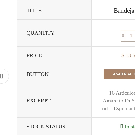
Bandeja 
TITLE
QUANTITY
PRICE
$
13.
BUTTON
AÑADIR AL 
16 Artículo
EXCERPT
Amaretto Di S
ml 1 Espumante
STOCK STATUS
In s