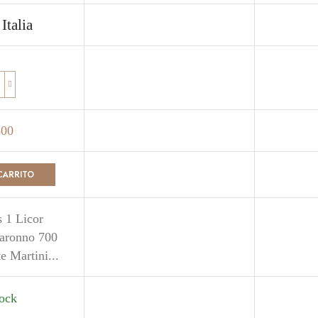
Italia
500
CARRITO
s 1 Licor
aronno 700
 Martini...
tock