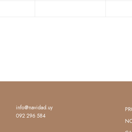
info@navidad.uy
PR
092 296 584
NO